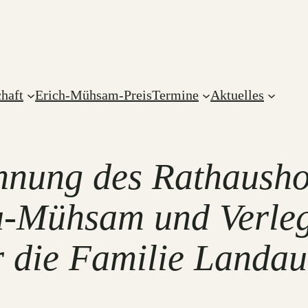
haft
Erich-Mühsam-Preis
Termine
Aktuelles
nnung des Rathausho
u-Mühsam und Verle
r die Familie Landau