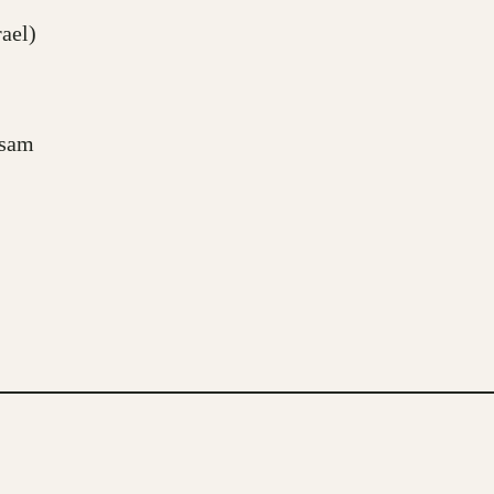
ael)
ühsam