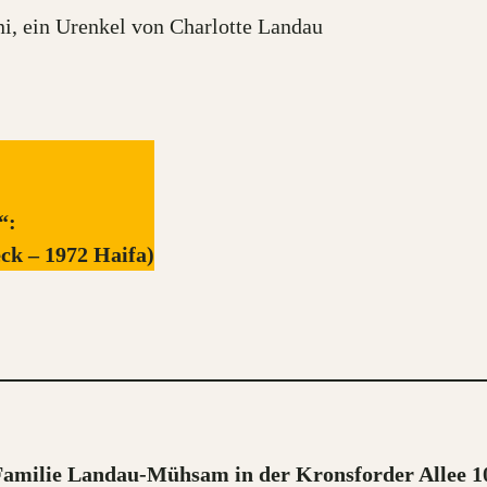
i, ein Urenkel von Charlotte Landau
t“:
ck – 1972 Haifa)
e Familie Landau-Mühsam
in der Kronsforder Allee 