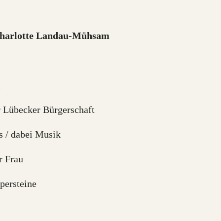
 Charlotte Landau-Mühsam
n
r Lübecker Bürgerschaft
s / dabei Musik
r Frau
persteine