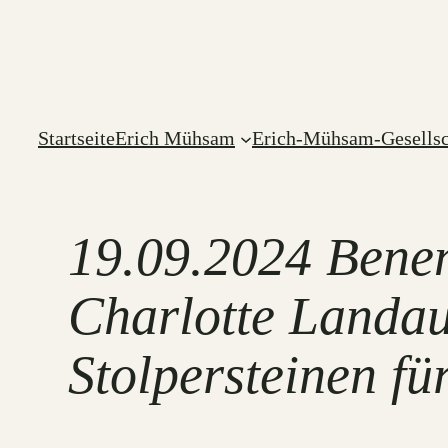
Zum
Inhalt
springen
Startseite
Erich Mühsam
Erich-Mühsam-Gesellsc
19.09.2024 Bene
Charlotte Landa
Stolpersteinen fü