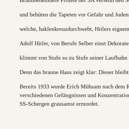
Braunbehemdete Prolete der SA versehn den S
und behüten die Tapeten vor Gefahr und Jude
welche, haklenkreuzdurchwebt, Hitlers eignem
Adolf Hitler, von Berufe Selber einst Dekorate
klimmt von Stufe so zu Stufe seiner Laufbahn
Denn das braune Haus zeigt klar: Dieser bleibt
Bereits 1933 wurde Erich Mühsam nach dem Re
verschiedenen Gefängnissen und Konzentration
SS-Schergen grausamst ermordet.