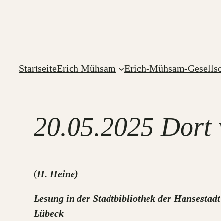
Zum
Inhalt
springen
Startseite
Erich Mühsam
Erich-Mühsam-Gesellsc
20.05.2025 Dort
(
H. Heine)
Lesung in der Stadtbibliothek der Hansestad
Lübeck