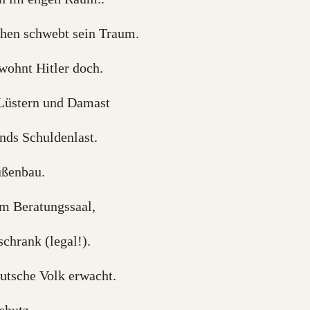
chen schwebt sein Traum.
 wohnt Hitler doch.
Lüstern und Damast
nds Schuldenlast.
ußenbau.
m Beratungssaal,
chrank (legal!).
eutsche Volk erwacht.