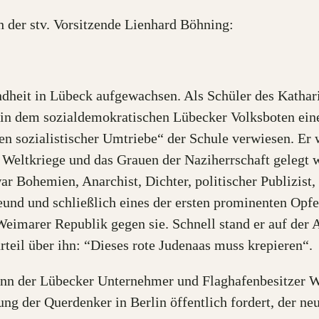
 der stv. Vorsitzende Lienhard Böhning:
indheit in Lübeck aufgewachsen. Als Schüler des Kathar
„in dem sozialdemokratischen Lübecker Volksboten eine
sozialistischer Umtriebe“ der Schule verwiesen. Er wu
 Weltkriege und das Grauen der Naziherrschaft gelegt 
ar Bohemien, Anarchist, Dichter, politischer Publizist
und und schließlich eines der ersten prominenten Opfer
eimarer Republik gegen sie. Schnell stand er auf der A
rteil über ihn: “Dieses rote Judenaas muss krepieren“.
enn der Lübecker Unternehmer und Flaghafenbesitzer W
ng der Querdenker in Berlin öffentlich fordert, der n