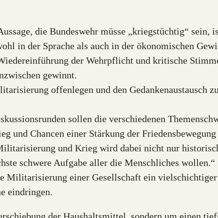
Aussage, die Bundeswehr müsse „kriegstüchtig“ sein, i
owohl in der Sprache als auch in der ökonomischen Gew
e Wiedereinführung der Wehrpflicht und kritische Sti
inzwischen gewinnt.
litarisierung offenlegen und den Gedankenaustausch zu
iskussionsrunden sollen die verschiedenen Themenschw
g und Chancen einer Stärkung der Friedensbewegung 
itarisierung und Krieg wird dabei nicht nur historisch
hste schwere Aufgabe aller die Menschliches wollen.“
ie Militarisierung einer Gesellschaft ein vielschichtige
e eindringen.
rschiebung der Haushaltsmittel, sondern um einen tief