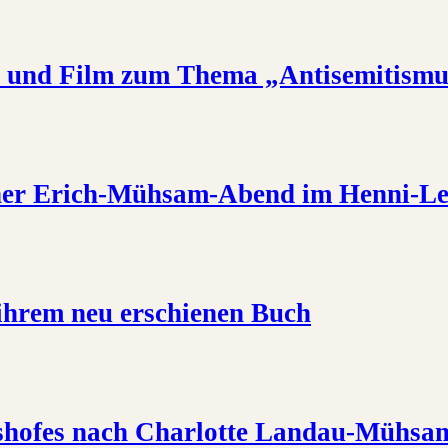
r und Film zum Thema „Antisemitism
scher Erich-Mühsam-Abend im Henni-L
s ihrem neu erschienen Buch
shofes nach Charlotte Landau-Mühsa