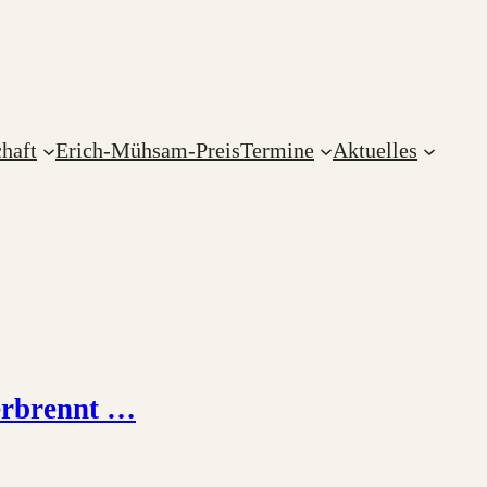
haft
Erich-Mühsam-Preis
Termine
Aktuelles
erbrennt …