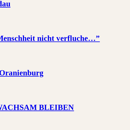
dau
enschheit nicht verfluche…”
n Oranienburg
T WACHSAM BLEIBEN